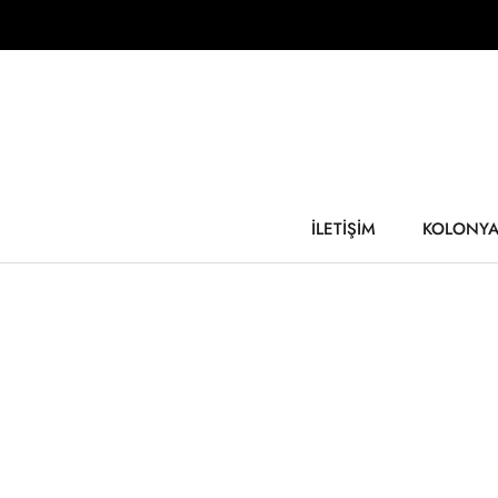
İçeriğe
geç
İLETİŞİM
KOLONYA 
İLETİŞİM
KOLONYA 