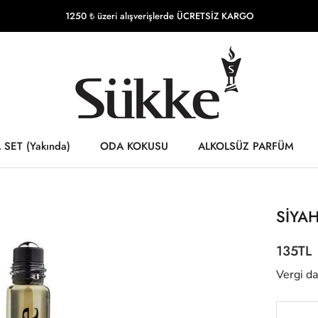
1250 ₺ üzeri alışverişlerde ÜCRETSİZ KARGO
SET (Yakında)
ODA KOKUSU
ALKOLSÜZ PARFÜM
SET (Yakında)
ALKOLSÜZ PARFÜM
SİYAH
135TL
Vergi da