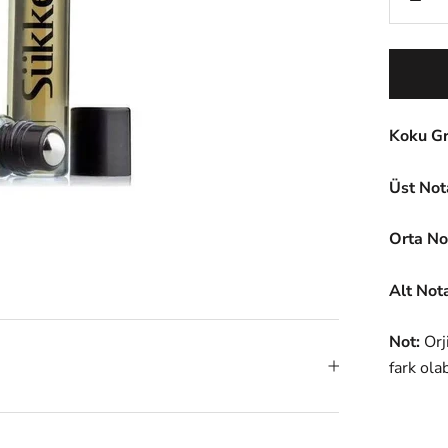
Koku G
Üst No
Orta N
Alt No
Not:
Orj
fark olab