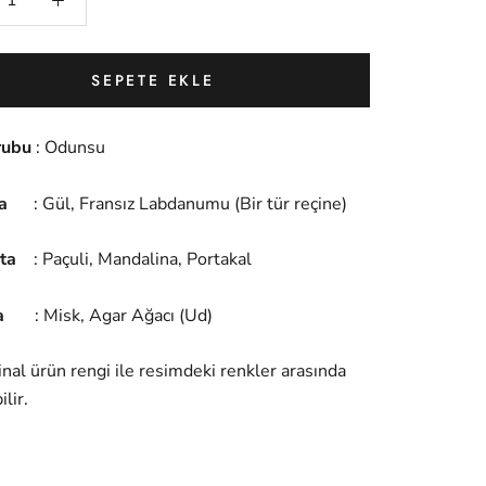
SEPETE EKLE
rubu
: Odunsu
ta
: Gül, Fransız Labdanumu (Bir tür reçine)
ota
: Paçuli, Mandalina, Portakal
ta
: Misk, Agar Ağacı (Ud)
inal ürün rengi ile resimdeki renkler arasında
ilir.