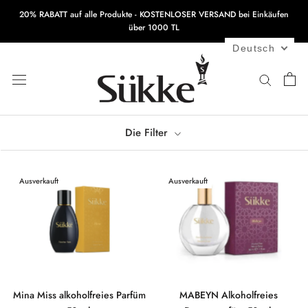
Zum
20% RABATT auf alle Produkte - KOSTENLOSER VERSAND bei Einkäufen
Inhalt
über 1000 TL
springen
Deutsch
Die Filter
Ausverkauft
Ausverkauft
Mina Miss alkoholfreies Parfüm
MABEYN Alkoholfreies