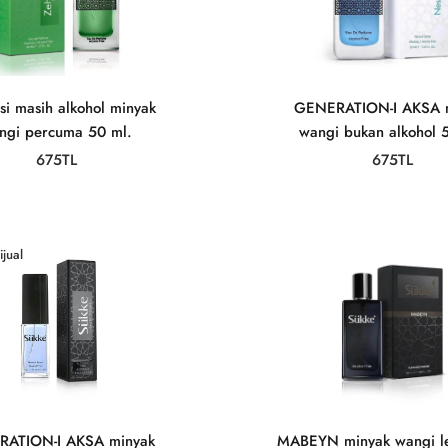
i masih alkohol minyak
GENERATION-I AKSA 
ngi percuma 50 ml.
wangi bukan alkohol 
675TL
675TL
jual
ATION-I AKSA minyak
MABEYN minyak wangi l