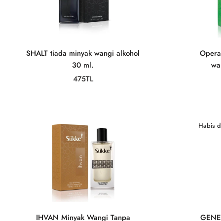
SHALT tiada minyak wangi alkohol
Operas
30 ml.
wa
475TL
Habis di
IHVAN Minyak Wangi Tanpa
GENER