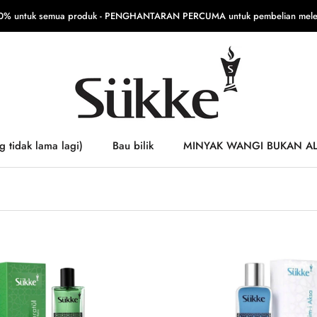
% untuk semua produk - PENGHANTARAN PERCUMA untuk pembelian meleb
g tidak lama lagi)
Bau bilik
MINYAK WANGI BUKAN A
g tidak lama lagi)
MINYAK WANGI BUKAN A