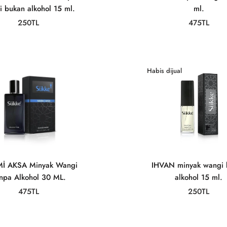
 bukan alkohol 15 ml.
ml.
250TL
475TL
Habis dijual
İ AKSA Minyak Wangi
IHVAN minyak wangi 
npa Alkohol 30 ML.
alkohol 15 ml.
475TL
250TL