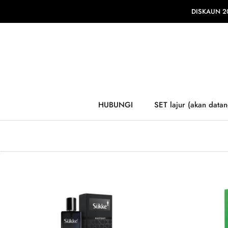
Langkau
DISKAUN 20
ke
kandungan
HUBUNGI
SET lajur (akan datan
HUBUNGI
SET lajur (akan datan