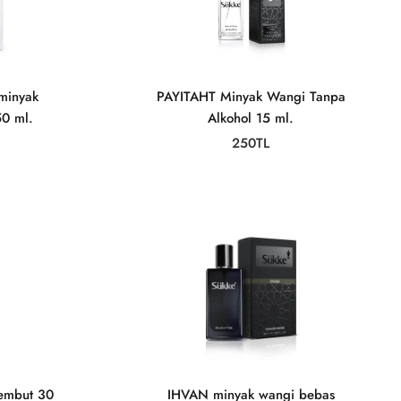
minyak
PAYITAHT Minyak Wangi Tanpa
50 ml.
Alkohol 15 ml.
250TL
embut 30
IHVAN minyak wangi bebas